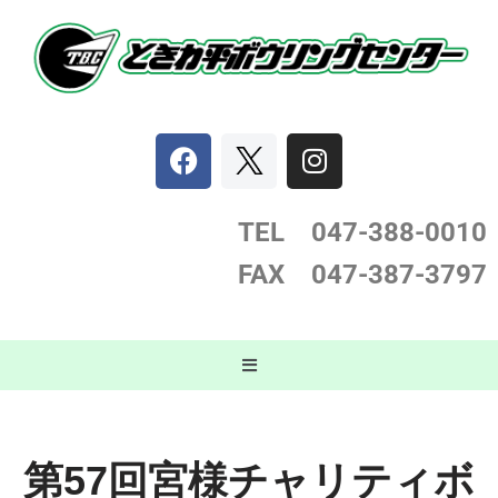
コ
ン
テ
ン
ツ
へ
ス
TEL 047-388-0
010
キ
FAX 047-387-3797
ッ
プ
第57回宮様チャリティボ