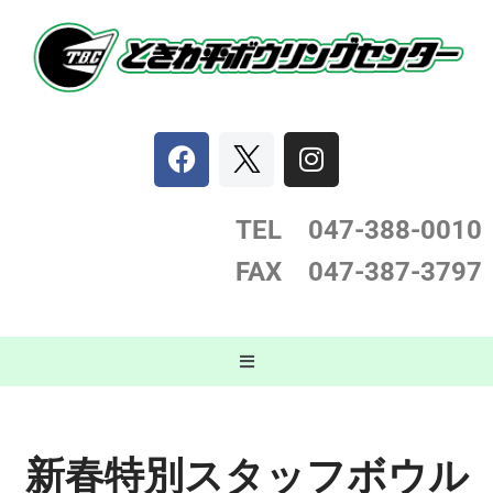
コ
ン
テ
ン
ツ
へ
ス
TEL 047-388-0
010
キ
FAX 047-387-3797
ッ
プ
新春特別スタッフボウル