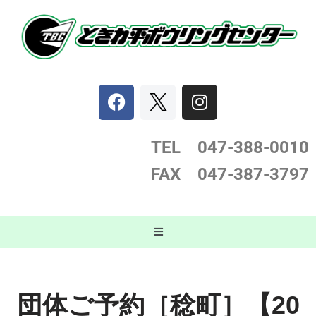
コ
ン
テ
ン
ツ
へ
ス
TEL 047-388-0
010
キ
FAX 047-387-3797
ッ
プ
団体ご予約［稔町］【20