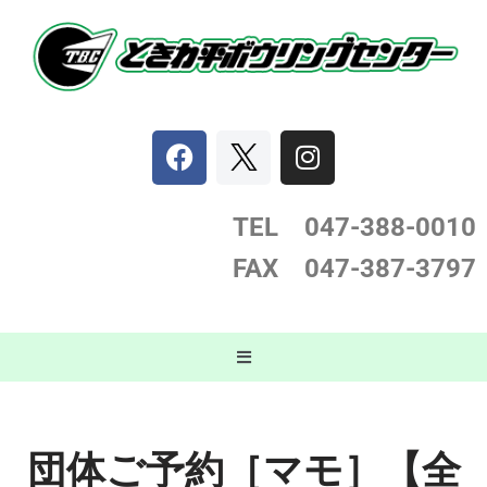
コ
ン
テ
ン
ツ
へ
ス
TEL 047-388-0
010
キ
FAX 047-387-3797
ッ
プ
団体ご予約［マモ］【全