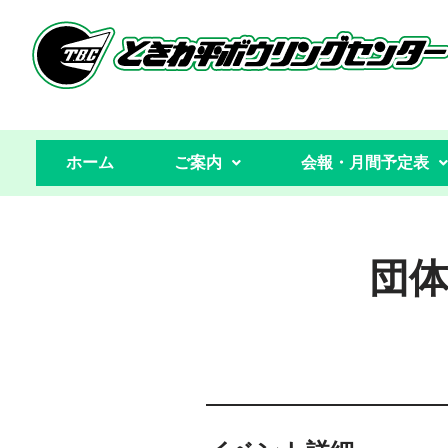
コ
ン
テ
ン
ホーム
ご案内
会報・月間予定表
ツ
へ
ス
キ
団
ッ
プ