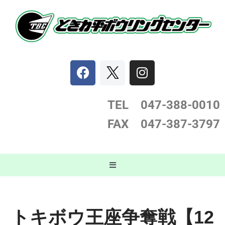
コ
ン
テ
ン
ツ
へ
ス
TEL 047-388-0
010
キ
FAX 047-387-3797
ッ
プ
トキボウ王座争奪戦【12