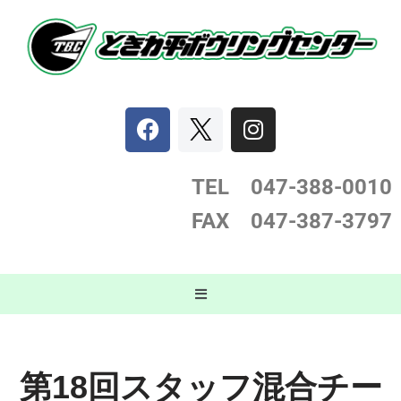
コ
ン
テ
ン
ツ
へ
ス
TEL 047-388-0
010
キ
FAX 047-387-3797
ッ
プ
第18回スタッフ混合チー