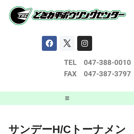
コ
ン
テ
ン
ツ
へ
ス
TEL 047-388-0
010
キ
FAX 047-387-3797
ッ
プ
サンデーH/Cトーナメン