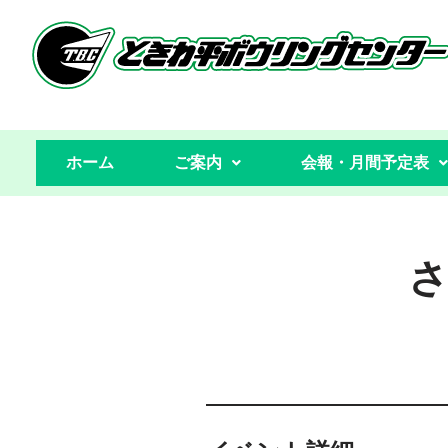
コ
ン
テ
ン
ホーム
ご案内
会報・月間予定表
ツ
へ
ス
キ
ッ
プ