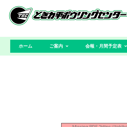
コ
ン
テ
ン
ホーム
ご案内
会報・月間予定表
ツ
へ
ス
キ
ッ
プ
Missing PDF "https://toki