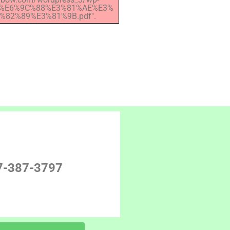
5/4%E6%9C%88%E3%81%AE%E3%
82%89%E3%81%9B.pdf".
7-387-3797