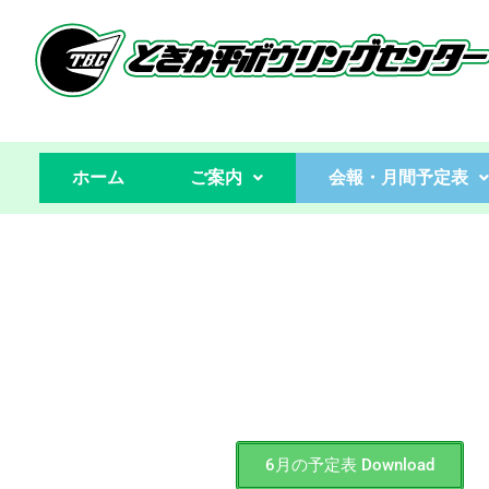
コ
ン
テ
ン
ホーム
ご案内
会報・月間予定表
ツ
へ
ス
キ
ッ
プ
6月の予定表 Download