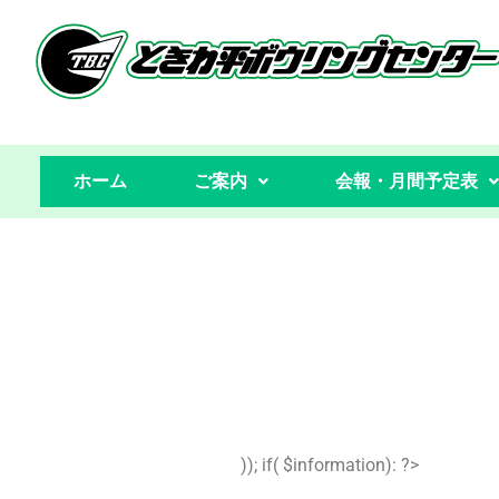
コ
ン
テ
ン
ホーム
ご案内
会報・月間予定表
ツ
へ
ス
キ
ッ
プ
)); if( $information): ?>