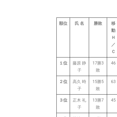
順位
氏 名
勝敗
移
動
Ｈ
／
Ｃ
１位
藤原 静
17勝3
46
子
敗
２位
高久 時
15勝5
63
子
敗
３位
正木 礼
13勝7
45
子
敗