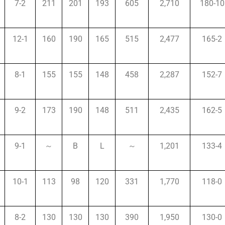
7-2
211
201
193
605
2,710
180-10
12-1
160
190
165
515
2,477
165-2
8-1
155
155
148
458
2,287
152-7
9-2
173
190
148
511
2,435
162-5
9-1
～
B
L
～
1,201
133-4
10-1
113
98
120
331
1,770
118-0
8-2
130
130
130
390
1,950
130-0