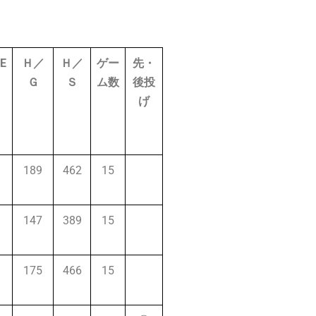
E
Ｈ／
Ｈ／
ゲー
先・
Ｇ
Ｓ
ム数
後投
げ
189
462
15
147
389
15
175
466
15