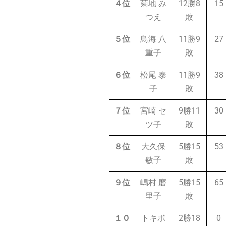
４位
菊地 み
12勝8
15
つえ
敗
５位
鳥海 八
11勝9
27
重子
敗
６位
松尾 泰
11勝9
38
子
敗
７位
宮崎 セ
9勝11
30
ツ子
敗
８位
大久保
5勝15
53
敏子
敗
９位
嶋村 磨
5勝15
65
里子
敗
１０
トキボ
2勝18
0