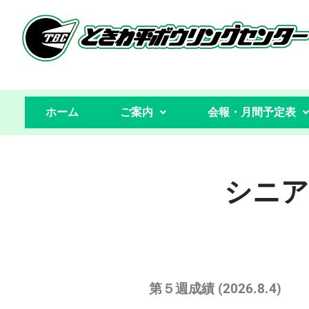
コ
ン
テ
ン
ホーム
ご案内
会報・月間予定表
ツ
へ
ス
キ
シニア
ッ
プ
第５週成績 (2026.8.4
)