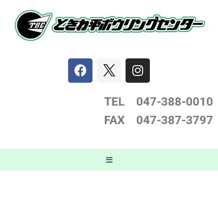
コ
ン
テ
ン
ツ
へ
ス
TEL 047-388-0
010
キ
FAX 047-387-3797
ッ
プ
コカ・コーラカップ2024
第31回千葉オープンボウリングトーナ