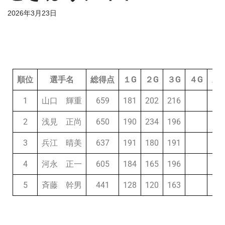
2026年3月23日
順位
選手名
総得点
１G
２G
３G
４G
ス
1
山口 輝重
659
181
202
216
2
浅見 正尚
650
190
234
196
3
兵江 晴美
637
191
180
191
4
河永 正一
605
184
165
196
5
斉藤 幹男
441
128
120
163