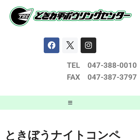
コ
ン
テ
ン
ツ
へ
ス
TEL 047-388-0
010
キ
FAX 047-387-3797
ッ
プ
ときぼうナイトコンペ